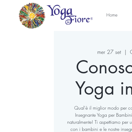
Home
mer 27 set
  |  
Conosc
Yoga in
Qual'è il miglior modo per con
Insegnante Yoga per Bambin
naturalmente! Ti aspettiamo per u
con i bambini e le nostre inseg