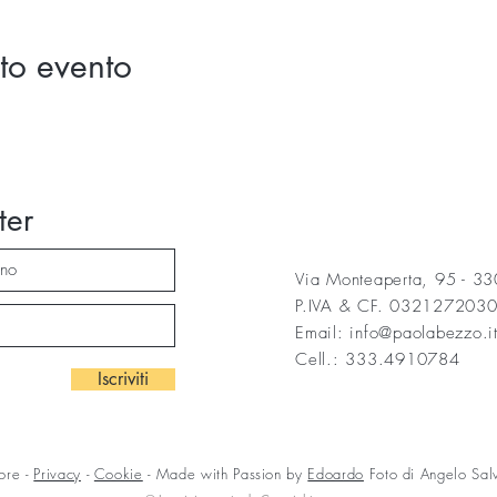
to evento
ter
Via Monteaperta, 95 - 3
P.IVA & CF. 032127203
Email: info@paolabezzo.i
Cell.: 333.4910784
Iscriviti
ore -
Privacy
-
Cookie
- Made with Passion by
Edoardo
Foto di Angelo Sal