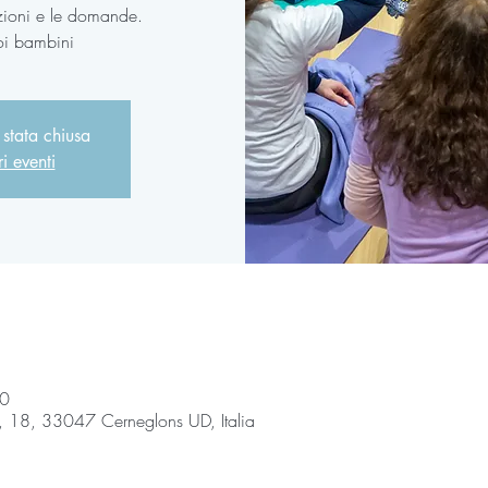
zioni e le domande.
uoi bambini
 stata chiusa
ri eventi
00
, 18, 33047 Cerneglons UD, Italia