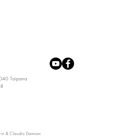
3040 Taipana
08
t
vin & Claudio Damiani