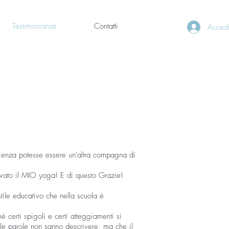
Testimonianze
Contatti
Acced
rienza potesse essere un'altra compagna di
ovato il MIO yoga! E di questo Grazie!
stile educativo che nella scuola è
 certi spigoli e certi atteggiamenti si
le parole non sanno descrivere, ma che il