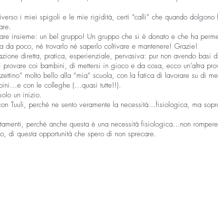
erso i miei spigoli e le mie rigidità, certi “calli” che quando dolgono f
are.
rare insieme: un bel gruppo! Un gruppo che si è donato e che ha permes
 da poco, né trovarlo né saperlo coltivare e mantenere! Grazie!
azione diretta, pratica, esperienziale, pervasiva: pur non avendo basi d
i provare coi bambini, di mettersi in gioco e da cosa, ecco un’altra pro
ettino” molto bello alla “mia” scuola, con la fatica di lavorare su di me
ini…e con le colleghe (…quasi tutte!!).
olo un inizio.
con Tuuli, perché ne sento veramente la necessità…fisiologica, ma sopr
ntamenti, perché anche questa è una necessità fisiologica…non rompere 
to, di questa opportunità che spero di non sprecare.