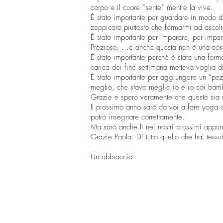
corpo e il cuore “sente” mentre la vive.
È stato importante per guardare in modo div
zoppicare piuttosto che fermarmi ad ascolt
È stato importante per imparare, per impa
Prezioso. …e anche questa non è una cosa
È stato importante perché è stata una form
carica dei fine settimana metteva voglia d
È stato importante per aggiungere un “pezz
meglio, che stavo meglio io e io coi bamb
Grazie e spero veramente che questo sia s
Il prossimo anno sarò da voi a fare yoga 
potrò insegnare correttamente.
Ma sarò anche lì nei nostri prossimi appu
Grazie Paola. Di tutto quello che hai tessu
Un abbraccio