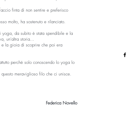
accio finta di non sentire e preferisco
so molto, ha sostenuto e rilanciato.
i yoga, da subito è stata spendibile e la
va, un'altra storia…
 e la gioia di scoprire che poi era
attutto perché solo conoscendo lo yoga lo
questo meraviglioso filo che ci unisce.
Federica Novello