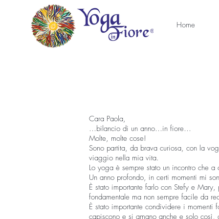
Home
Cara Paola,
…bilancio di un anno…in fiore…
Molte, molte cose!
Sono partita, da brava curiosa, con la vo
viaggio nella mia vita.
Lo yoga è sempre stato un incontro che a 
Un anno profondo, in certi momenti mi son 
È stato importante farlo con Stefy e Mary, 
fondamentale ma non sempre facile da re
È stato importante condividere i momenti fo
capiscono e si amano anche e solo così, 