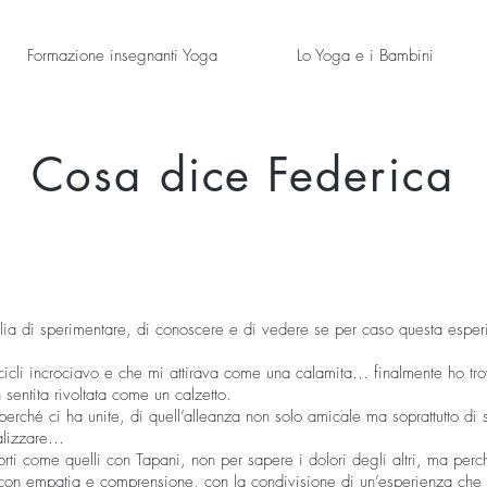
Formazione insegnanti Yoga
Lo Yoga e i Bambini
Cosa dice Federica
glia di sperimentare, di conoscere e di vedere se per caso questa espe
cicli incrociavo e che mi attirava come una calamita… finalmente ho tr
sentita rivoltata come un calzetto.
perché ci ha unite, di quell’alleanza non solo amicale ma soprattutto di 
alizzare…
rti come quelli con Tapani, non per sapere i dolori degli altri, ma perché
con empatia e comprensione, con la condivisione di un’esperienza che 