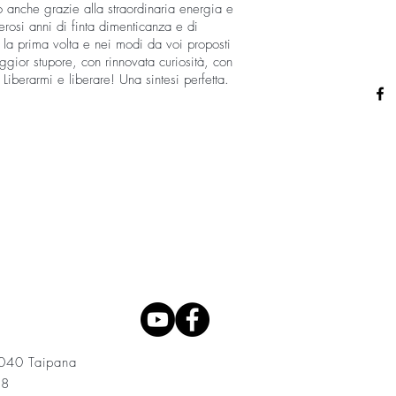
 anche grazie alla straordinaria energia e
rosi anni di finta dimenticanza e di
r la prima volta e nei modi da voi proposti
ggior stupore, con rinnovata curiosità, con
iberarmi e liberare! Una sintesi perfetta.
3040 Taipana
08