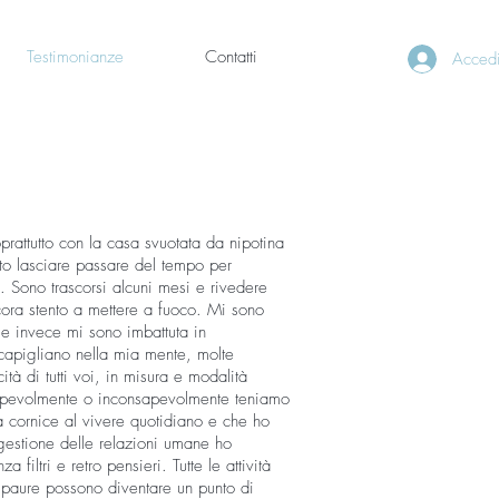
Testimonianze
Contatti
Acced
rattutto con la casa svuotata da nipotina
to lasciare passare del tempo per
. Sono trascorsi alcuni mesi e rivedere
cora stento a mettere a fuoco. Mi sono
 e invece mi sono imbattuta in
ccapigliano nella mia mente, molte
tà di tutti voi, in misura e modalità
nsapevolmente o inconsapevolmente teniamo
da cornice al vivere quotidiano e che ho
gestione delle relazioni umane ho
iltri e retro pensieri. Tutte le attività
e paure possono diventare un punto di