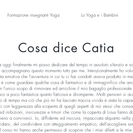
Formazione insegnanti Yoga
Lo Yoga e i Bambini
Cosa dice Catia
 oggi finalmente mi posso dedicare del tempo in assoluto silenzio e sop
lino accompagnano questo momento tutto per me. Intenzionalmente ho volu
ta emotiva che l'avventura in cui tu ci hai condotti aveva prodotto in me
me è come guardare qualche cosa di fantastico e di immaginifico che an
n l'unico scopo di rinnovare ed arricchire il mio bagaglio professionale
poco a poco fantastica quanto faticosa e dirompente. Molti pensieri si a
so di tempo ma ciò che più mi ha lasciato traccia vivida è stata la capaci
rci con leggerezza alla scoperta di quegli aspetti di noi stessi che co
 ed inibizioni, insicurezze e timori che come la coperta di Linus fanno 
no a conviverci. Io, diffidente ed insicura, impacciata alquanto nella 
darsi, del condividere con atteggiamento empatico, dell'accogliere senza f
e il corso mi hanno anche permesso di scoprire che i miei difetti e le mi