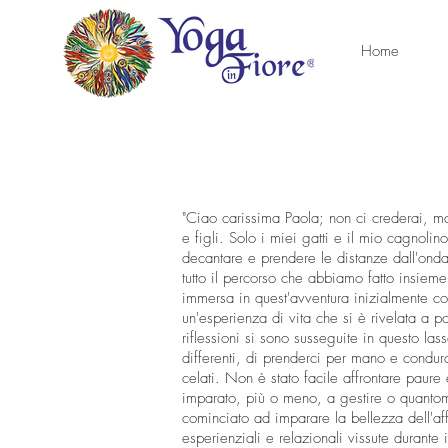
Home
"Ciao carissima Paola; non ci crederai, ma
e figli. Solo i miei gatti e il mio cagno
decantare e prendere le distanze dall'onda
tutto il percorso che abbiamo fatto insie
immersa in quest'avventura inizialmente co
un'esperienza di vita che si è rivelata a 
riflessioni si sono susseguite in questo las
differenti, di prenderci per mano e condu
celati. Non è stato facile affrontare paure
imparato, più o meno, a gestire o quantome
cominciato ad imparare la bellezza dell'affi
esperienziali e relazionali vissute durant