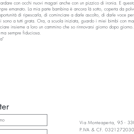
uardare con occhi nuovi magari anche con un pizzico di ironia. E questo
empre emanato. La mia parte bambina è ancora là sotto, coperta da polve
pportunità di ripescarla, di cominciare a darle ascolto, di darle voce pe
i sono a tutti grata. Ora, a scuola iniziata, guardo i miei bimbi con ma
nciare insieme a loro un cammino che so rinnovarsi giorno dopo giorno. L
 ma sempre fiduciosa.
a"
ter
Via Monteaperta, 95 - 3
P.IVA & CF. 032127203