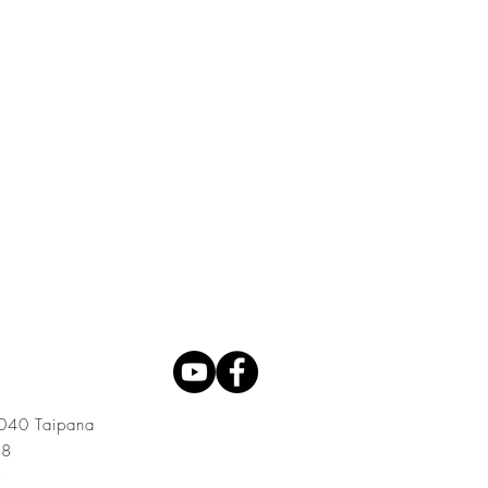
3040 Taipana
08
t