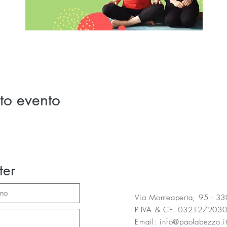
to evento
ter
Via Monteaperta, 95 - 3
P.IVA & CF. 032127203
Email: info@paolabezzo.i