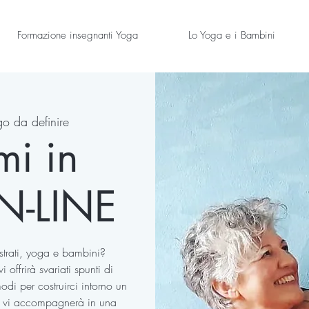
Formazione insegnanti Yoga
Lo Yoga e i Bambini
o da definire
mi in
N-LINE
ustrati, yoga e bambini?
i offrirà svariati spunti di
odi per costruirci intorno un
e vi accompagnerà in una