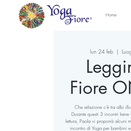
Home
lun 24 feb
  |  
Luog
Leggi
Fiore O
Che relazione c’è tra albi ill
Durante questi 3 incontri Irene v
lettura, Paola vi proporrà alcuni m
incontro di Yoga per bambini 