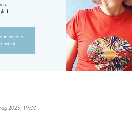
ica.
agli ⬇
no in vendita
ri eventi
mag 2025, 19:00