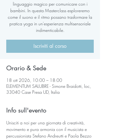
linguaggio magico per comunicare con i
bambini. In questa Masterclass esploreremo
come il suono e il ritmo possano trasformare la
pratica yoga in un'esperienza multisensoriale
indimenticabile.
Iscriviti al corso
Orario & Sede
18 ott 2026, 10:00 – 18:00
ELEMENTUM SALUBRE - Simone Braidotti, loc,
33040 Case Presa UD, Italia
Info sull'evento
Unisciti a noi per una giornata di creatività, 
movimento e pura armonia con il musicista e 
percussionista Stefano Andreutti e Paola Bezzo 