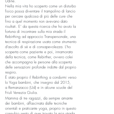
Udine.
Nella mia vita ho scoperto come un disturbo
fisico possa diventare il trampolino di lancio
per cercare qualcosa di più delle cure che
fino a quel momento non avevano dato
risultati. E’ da questa ricerca che ho avuto la
fortuna di incontrare sulla mia strada il
Rebirthing ad approccio Transpersonale, una
tecnica di respirazione usata come strumento
d’ascolto di sé e di consapevolezza. L’ho
scoperta come paziente e poi, innamorata
della tecnica, come Rebirther, ovvero colei
che accompagna le persone alla scoperta
delle sensazioni profonde indotte dal proprio
respiro.
È stato proprio il Rebirthing a condurmi verso
lo Yoga bambini, che insegno dal 2015,
a Remanzacco (Ud) e in alcune scuole del
Friuli Venezia Giulia.
Mamma di tre ragazzi, da sempre amante
dei bambini, affascinata dalle tecniche
orientali e praticante yoga, proprio in questo
connubio sento di aver trovato la mia strada.