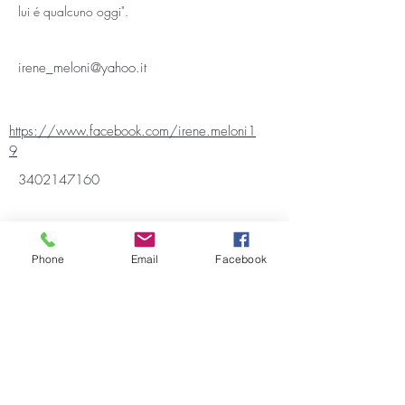
lui é qualcuno oggi". 
irene_meloni@yahoo.it
https://www.facebook.com/irene.meloni1
9
3402147160
Iscriviti alla Newsletter
Phone
Email
Facebook