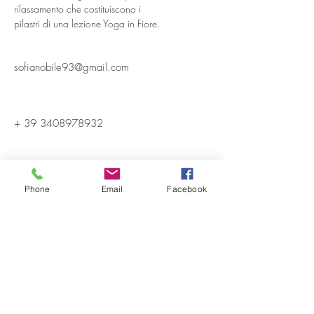
rilassamento che costituiscono i
pilastri di una lezione Yoga in Fiore.
sofianobile93@gmail.com
+
39 3408978932
Iscriviti alla Newsletter
Phone
Email
Facebook
Accetto termini e condizioni
Visualizza